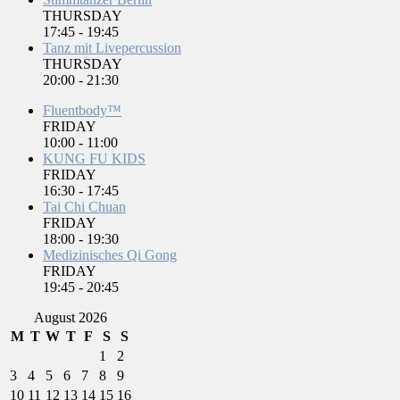
THURSDAY
17:45
-
19:45
Tanz mit Livepercussion
THURSDAY
20:00
-
21:30
Fluentbody™
FRIDAY
10:00
-
11:00
KUNG FU KIDS
FRIDAY
16:30
-
17:45
Tai Chi Chuan
FRIDAY
18:00
-
19:30
Medizinisches Qi Gong
FRIDAY
19:45
-
20:45
August 2026
M
T
W
T
F
S
S
1
2
3
4
5
6
7
8
9
10
11
12
13
14
15
16