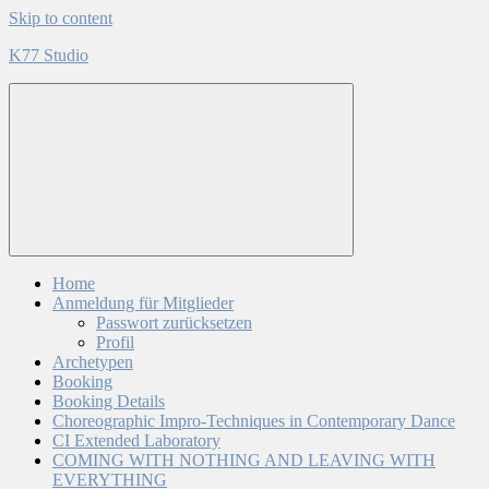
Skip to content
K77 Studio
Home
Anmeldung für Mitglieder
Passwort zurücksetzen
Profil
Archetypen
Booking
Booking Details
Choreographic Impro-Techniques in Contemporary Dance
CI Extended Laboratory
COMING WITH NOTHING AND LEAVING WITH
EVERYTHING