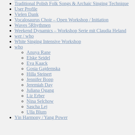
Traditional Polish Folk Songs & Archaic Singing Technique
User Profile
Vielen Dank
Vocalosaurus Choir – Open Workshop / Initiation
Waves 5Rhythmen
Weekend Dynamics – Workshop Serie mit Claudia Heland
wer / who
White Singing Intensive Workshop
who
Anuya Rane
Elske Seidel
Eva Kaack
Gosia Gajdemska
Hilla Steinert
Jennifer Bopp
Jeremiah Day
Juliana Ogang
Liz Erber
Nina Selchow
Sascha Lej
Ulla Blum
Yin Harmony / Yang Power