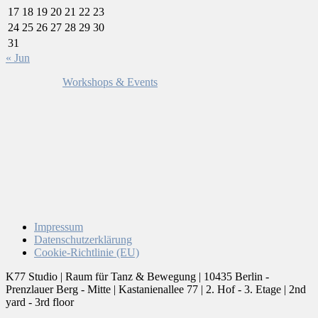
17
18
19
20
21
22
23
24
25
26
27
28
29
30
31
« Jun
Workshops & Events
Impressum
Datenschutzerklärung
Cookie-Richtlinie (EU)
K77 Studio | Raum für Tanz & Bewegung | 10435 Berlin -
Prenzlauer Berg - Mitte | Kastanienallee 77 | 2. Hof - 3. Etage | 2nd
yard - 3rd floor