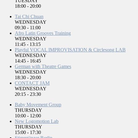
TUESDAY
18:00
-
20:00
Tai Chi Chuan
WEDNESDAY
09:30
-
11:00
Afro Latin Grooves Training
WEDNESDAY
11:45
-
13:15
Playful VOCAL IMPROVISATION & Circlesong LAB
WEDNESDAY
14:45
-
16:45
German with Theatre Games
WEDNESDAY
18:30
-
20:00
CONTACT JAM
WEDNESDAY
20:15
-
23:30
Baby Movement Group
THURSDAY
10:00
-
12:00
New Logomotion Lab
THURSDAY
15:00
-
17:30
Stimmtänzer Berlin