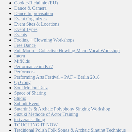
Cookie-Richtlinie (EU)
Dance & Camera
Dance Improvisation
Event Organizers
Event Sites & Locations
Event Types
Events
Fooling + Clowning Workshops
Free Dance
Full Moon – Collective Howling Micro Vocal Workshop
Intern
MifKids
Performance im K77
Performers
Performing Arts Festival – PAF – Berlin 2018
Qi Gong
Soul Motion Tanz
Space of Sharing
Studio
Submit Event
Sutartinės & Archaic Polyphony Singing Workshop
Suzuki Methode of Actor Training
testveranstaltung
TOUCHING IT NOW
Traditional Polish Folk Songs & Archaic Singing Technique