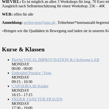
WIEVIEL:
Es ist möglich an allen 3 Workshops für insg. 70 Euro t
Ausgleich nach Selbsteinschätzung für einen Workshop: 25€ – 40€
WER:
offen für alle
Anmeldung:
archetypen@gmx.de,
Teilnehmer*innenanzahl begrenzt 
»Bringen wir die Qualitäten in Bewegung und laden sie in unseren K
Kurse & Klassen
Playful VOCAL IMPROVISATION & Circlesong LAB
MONDAY
00:00
-
00:00
Embodied Practice / Yoga
MONDAY
09:15
-
10:30
CAPOEIRA für Kinder
MONDAY
16:15
-
17:15
FREIER TANZ FÜR FRAUEN
MONDAY
17:30
-
19:00