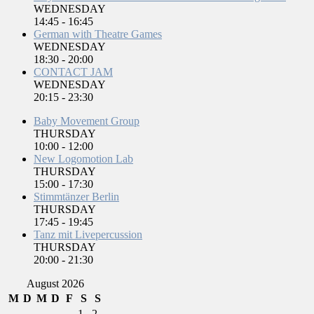
WEDNESDAY
14:45
-
16:45
German with Theatre Games
WEDNESDAY
18:30
-
20:00
CONTACT JAM
WEDNESDAY
20:15
-
23:30
Baby Movement Group
THURSDAY
10:00
-
12:00
New Logomotion Lab
THURSDAY
15:00
-
17:30
Stimmtänzer Berlin
THURSDAY
17:45
-
19:45
Tanz mit Livepercussion
THURSDAY
20:00
-
21:30
August 2026
M
D
M
D
F
S
S
1
2