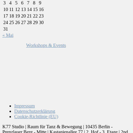
3
4
5
6
7
8
9
10
11
12
13
14
15
16
17
18
19
20
21
22
23
24
25
26
27
28
29
30
31
« Mai
Workshops & Events
Impressum
Datenschutzerklärung
Cookie-Richtlinie (EU)
K77 Studio | Raum für Tanz & Bewegung | 10435 Berlin -
Prenzlauer Berg - Mitte | Kastanienallee 77 | 2. Hof - 3. Etage | 2nd